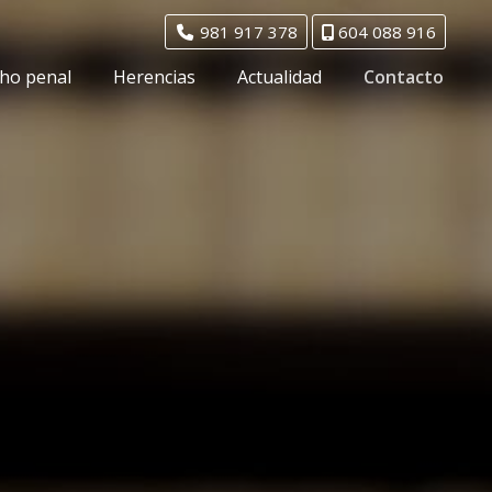
981 917 378
604 088 916
ho penal
Herencias
Actualidad
Contacto