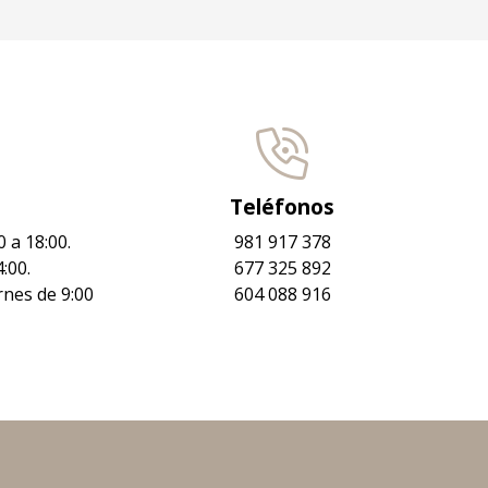
Teléfonos
 a 18:00.
981 917 378
:00.
677 325 892
rnes de 9:00
604 088 916